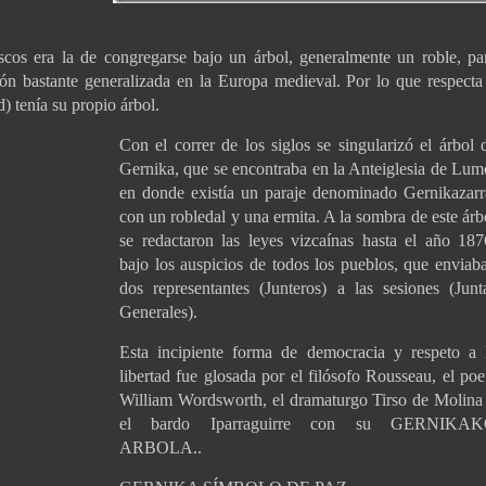
scos era la de congregarse bajo un árbol, generalmente un roble, pa
ción bastante generalizada en la Europa medieval. Por lo que respecta
d) tenía su propio árbol.
Con el correr de los siglos se singularizó el árbol 
Gernika, que se encontraba en la Anteiglesia de Lum
en donde existía un paraje denominado Gernikazarr
con un robledal y una ermita. A la sombra de este árb
se redactaron las leyes vizcaínas hasta el año 187
bajo los auspicios de todos los pueblos, que enviab
dos representantes (Junteros) a las sesiones (Junt
Generales).
Esta incipiente forma de democracia y respeto a 
libertad fue glosada por el filósofo Rousseau, el poe
William Wordsworth, el dramaturgo Tirso de Molina
el bardo Iparraguirre con su GERNIKA
ARBOLA..