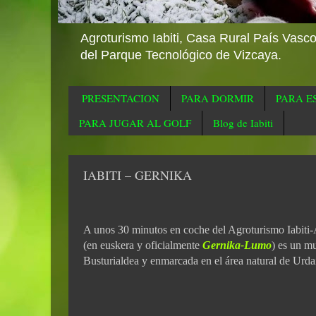
Agroturismo Iabiti, Casa Rural País Vasc
del Parque Tecnológico de Vizcaya.
PRESENTACION
PARA DORMIR
PARA E
PARA JUGAR AL GOLF
Blog de Iabiti
IABITI – GERNIKA
A unos 30 minutos en coche del Agroturismo Iabiti-
(en
euskera
y oficialmente
Gernika-Lumo
) es un m
Busturialdea
y enmarcada en el área natural de
Urda