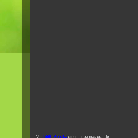
Ver
Iabiti - Gernika
en un mapa más grande