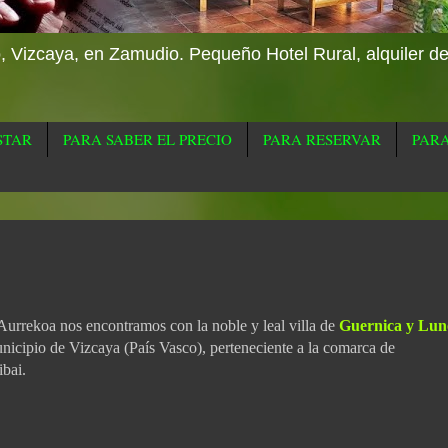
o, Vizcaya, en Zamudio. Pequeño Hotel Rural, alquiler d
STAR
PARA SABER EL PRECIO
PARA RESERVAR
PAR
Aurrekoa nos encontramos con la noble y leal
villa
de
Guernica y Lun
unicipio de
Vizcaya
(
País Vasco
), perteneciente a la comarca de
ibai
.