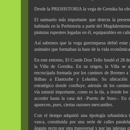
Desde la PREHISTORIA la vega de Gernika ha ofreci
El santuario más importante que detecta la pre
habitada en la Prehistoria a partir del Magdaleniens
pinturas rupestres legadas en él, equiparables en cali
Así sabemos que la vega guerniquesa debió estar p
animales que formaban la base de la vida económic
En este entorno, El Conde Don Tello fundó el 28 de
la Villa de Gernika. En su origen, la Villa se a
encrucijada formada por los caminos de Bermeo a
Bilbao a Elantxobe y Lekeitio. Su ubicación
estratégico donde confluye, además de los camino
vía natural importante, como es la ría, a donde los
acceder hasta la casa del –Puerto de Suso–. En e
aparecen, pues, ciertas razones mercantiles.
Con el tiempo adquirió una tipología urbanística t
vasca, constituida por una serie de calles paralel
ángulo recto por otra transversal y por las iglesias 