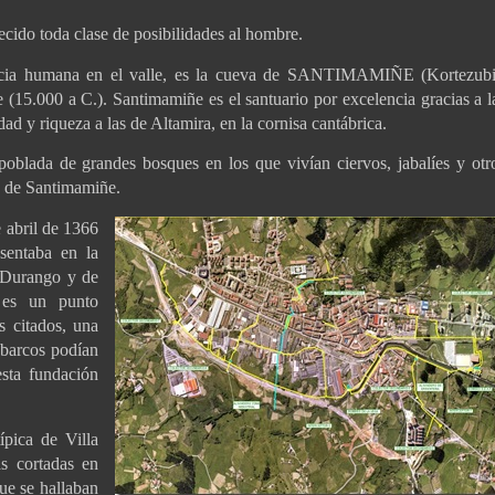
do toda clase de posibilidades al hombre.
sencia humana en el valle, es la cueva de SANTIMAMIÑE (Kortezubi
e (15.000 a C.). Santimamiñe es el santuario por excelencia gracias a l
dad y riqueza a las de Altamira, en la cornisa cantábrica.
oblada de grandes bosques en los que vivían ciervos, jabalíes y otr
a de Santimamiñe.
 abril de 1366
sentaba en la
 Durango y de
 es un punto
s citados, una
 barcos podían
sta fundación
ípica de Villa
as cortadas en
que se hallaban