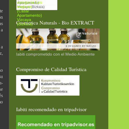
Apartamento)
Vizcaya (Bizkaia)
te
ón
Cosmetica Naturals - Bio EXTRACT
as
 a
 a
z,
Iabiti comprometido con el Medio Ambiente
Compromiso de Calidad Turística
so
su
a-
se
és
mo
Iabiti recomendado en tripadvisor