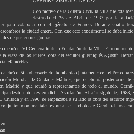
GERNIKA SÍMBOLO DE PAZ
Con motivo de la Guerra Civil, la Villa fue totalmen
destruida el 26 de Abril de 1937 por la aviaci
r para colaborar con el ejército de Franco. Durante cuatro hor
scombros la ciudad entera. Con este acto experimental se daba inicio
dades de posteriores guerras.
 celebró el VI Centenario de la Fundación de la Villa. El monumento
e la Plaza de los Fueros, obra del escultor guerniqués Agustín Herran
tal efemérides.
 celebró el 50 aniversario del bombardeo juntamente con el Pre congre
iación Mundial de Ciudades Mártires, que celebraría posteriormente 
n Madrid y que reunió a representantes de todo el mundo. Gernik
cipa desde entonces en dicha Asociación. Al año siguiente, 1988, 
Chillida y en 1990, se emplazaba a su lado la obra del escultor ingl
 conjuntos monumentales expresan el símbolo de Gernika-Lumo co
 en
han