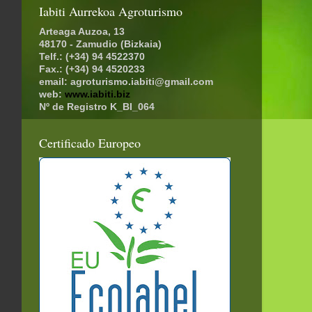
Iabiti Aurrekoa Agroturismo
Arteaga Auzoa, 13
48170 - Zamudio (Bizkaia)
Telf.: (+34) 94 4522370
Fax.: (+34) 94 4520233
email: agroturismo.iabiti@gmail.com
web:
www.iabiti.biz
Nº de Registro K_BI_064
Certificado Europeo