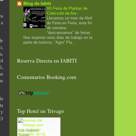
Blog de Iabiti
XII Feria de Plantas de
Colección de Aia
-
ra
Llevamos un mes de Abril
 a
de Feria en Feria, este fin
de semana
“descansamos” de ferias.
Nos esperan unos días de trabajo en la
de
parte de turismo, “Agro” Pla...
o,
a,
Reserva Directa en IABITI
ol
6,
an
Comentarios Booking.com
as
la
ta
Top Hotel en Trivago
 y
KO
Los mejores
(Casa/