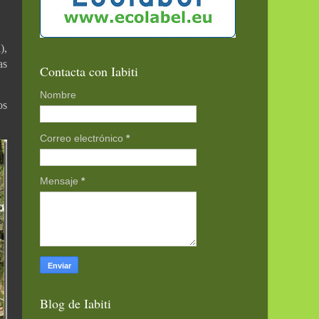
),
as
Contacta con Iabiti
Nombre
os
Correo electrónico
*
Mensaje
*
Blog de Iabiti